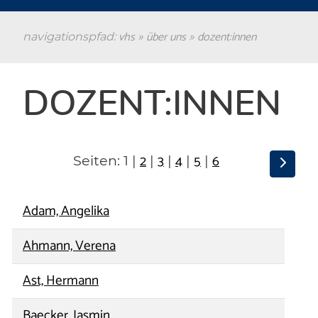
vhs
über uns
dozent:innen
navigationspfad:
»
»
Hauptinhalt überspringen:
DOZENT:INNEN
zur Randspalte springen
2
3
4
5
6
Seiten:
1
|
|
|
|
|
Adam, Angelika
Ahmann, Verena
Ast, Hermann
Baecker, Jasmin